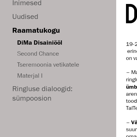
Inimesed
Uudised
Raamatukogu
DiMa Disainiööl
19-2
erin
Second Chance
on v
Tseremoonia vetikatele
– Ma
Materjal I
ring
ümbe
Ringluse dialoogid:
aren
sümpoosion
tood
TalT
–
Vä
suur
omad