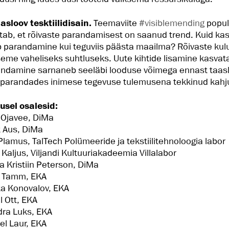
asloov tesktiilidisain.
Teemaviite
#visiblemending
popul
tab, et rõivaste parandamisest on saanud trend. Kuid ka
 parandamine kui teguviis päästa maailma? Rõivaste kul
seme vaheliseks suhtluseks. Uute kihtide lisamine kasvat
ndamine sarnaneb seeläbi looduse võimega ennast taasl
a parandades inimese tegevuse tulemusena tekkinud kahju
usel osalesid:
 Ojavee, DiMa
 Aus, DiMa
 Plamus, TalTech Polümeeride ja tekstiilitehnoloogia labor
i Kaljus, Viljandi Kultuuriakadeemia Villalabor
a Kristiin Peterson, DiMa
o Tamm, EKA
a Konovalov, EKA
l Ott, EKA
ra Luks, EKA
tel Laur, EKA