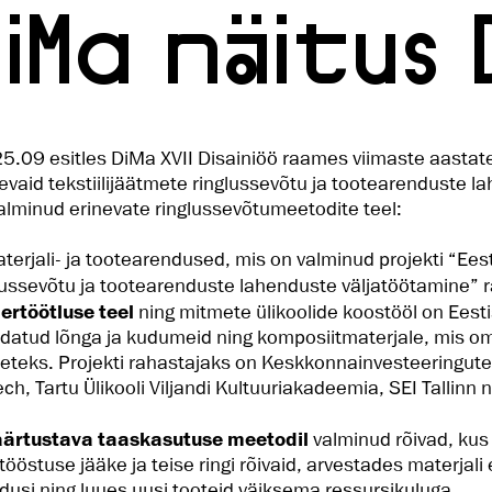
DiMa näitus 
5.09 esitles DiMa XVII Disainiöö raames viimaste aasta
evaid tekstiilijäätmete ringlussevõtu ja tootearenduste l
alminud erinevate ringlussevõtumeetodite teel:
terjali- ja tootearendused, mis on valminud projekti “Eest
lussevõtu ja tootearenduste lahenduste väljatöötamine”
rtöötluse teel
ning mitmete ülikoolide koostööl on Eest
datud lõnga ja kudumeid ning komposiitmaterjale, mis o
eteks. Projekti rahastajaks on Keskkonnainvesteeringute
ech, Tartu Ülikooli Viljandi Kultuuriakadeemia, SEI Tallin
ärtustava taaskasutuse meetodil
valminud rõivad, kus
tööstuse jääke ja teise ringi rõivaid, arvestades materjali 
usi ning luues uusi tooteid väiksema ressursikuluga.