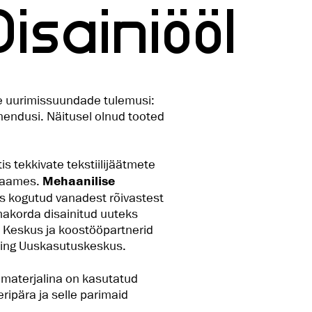
Disainiööl
te uurimissuundade tulemusi:
ahendusi. Näitusel olnud tooted
is tekkivate tekstiilijäätmete
 raames.
Mehaanilise
is kogutud vanadest rõivastest
makorda disainitud uuteks
 Keskus ja koostööpartnerid
n ning Uuskasutuskeskus.
 materjalina on kasutatud
eripära ja selle parimaid