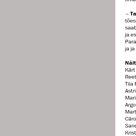
–
Ta
tões
saab
ja e
Para
ja j
Näit
Kärt
Reet
Tiia
Astr
Mari
Arg
Mart
Cäro
Sand
Kris