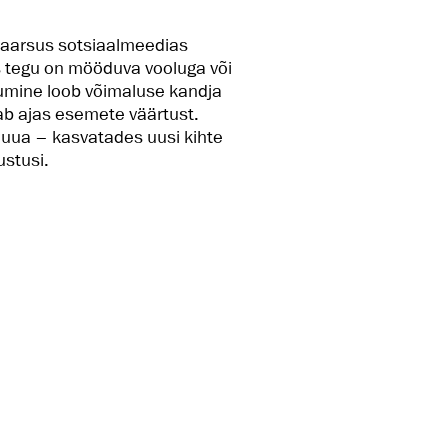
aarsus sotsiaalmeedias
s tegu on mööduva vooluga või
umine loob võimaluse kandja
ab ajas esemete väärtust.
uua – kasvatades uusi kihte
stusi.