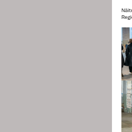
Näit
Regi