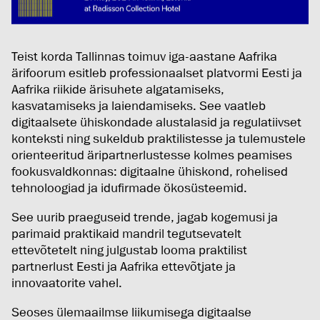
Teist korda Tallinnas toimuv iga-aastane Aafrika
ärifoorum esitleb professionaalset platvormi Eesti ja
Aafrika riikide ärisuhete algatamiseks,
kasvatamiseks ja laiendamiseks. See vaatleb
digitaalsete ühiskondade alustalasid ja regulatiivset
konteksti ning sukeldub praktilistesse ja tulemustele
orienteeritud äripartnerlustesse kolmes peamises
fookusvaldkonnas: digitaalne ühiskond, rohelised
tehnoloogiad ja idufirmade ökosüsteemid.
See uurib praeguseid trende, jagab kogemusi ja
parimaid praktikaid mandril tegutsevatelt
ettevõtetelt ning julgustab looma praktilist
partnerlust Eesti ja Aafrika ettevõtjate ja
innovaatorite vahel.
Seoses ülemaailmse liikumisega digitaalse