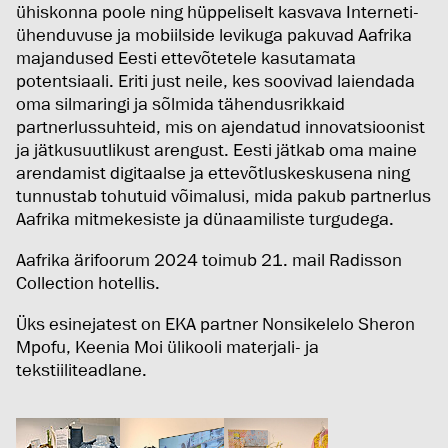
ühiskonna poole ning hüppeliselt kasvava Interneti-
ühenduvuse ja mobiilside levikuga pakuvad Aafrika
majandused Eesti ettevõtetele kasutamata
potentsiaali. Eriti just neile, kes soovivad laiendada
oma silmaringi ja sõlmida tähendusrikkaid
partnerlussuhteid, mis on ajendatud innovatsioonist
ja jätkusuutlikust arengust. Eesti jätkab oma maine
arendamist digitaalse ja ettevõtluskeskusena ning
tunnustab tohutuid võimalusi, mida pakub partnerlus
Aafrika mitmekesiste ja dünaamiliste turgudega.
Aafrika ärifoorum 2024 toimub 21. mail Radisson
Collection hotellis.
Üks esinejatest on EKA partner Nonsikelelo Sheron
Mpofu, Keenia Moi ülikooli materjali- ja
tekstiiliteadlane.