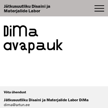
Jätkusuutliku Disaini ja
Materjalide Labor
DiMa
avapauk
Võta ühendust
Jätkusuutliku Disaini ja Materjalide Labor DiMa
dima@artun.ee