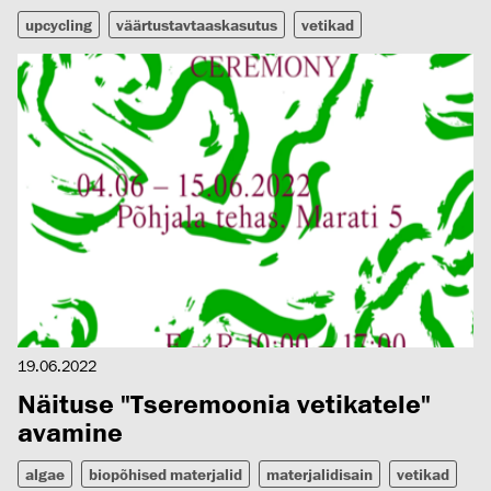
upcycling
väärtustavtaaskasutus
vetikad
19.06.2022
Näituse "Tseremoonia vetikatele"
avamine
algae
biopõhised materjalid
materjalidisain
vetikad