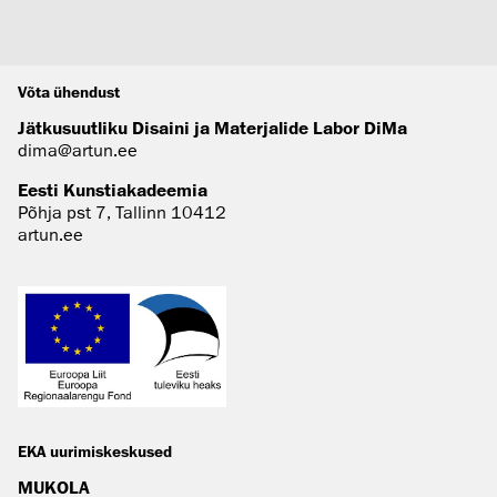
Võta ühendust
Jätkusuutliku Disaini ja Materjalide Labor DiMa
dima@artun.ee
Eesti Kunstiakadeemia
Põhja pst 7, Tallinn 10412
artun.ee
EKA uurimiskeskused
MUKOLA