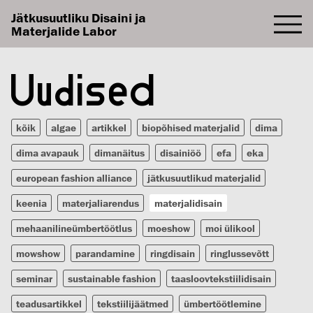
Jätkusuutliku Disaini ja
Materjalide Labor
Uudised
kõik
algae
artikkel
biopõhised materjalid
dima
dima avapauk
dimanäitus
disainiöö
efa
eka
european fashion alliance
jätkusuutlikud materjalid
keenia
materjaliarendus
materjalidisain
mehaanilineümbertöötlus
moeshow
moi ülikool
mowshow
parandamine
ringdisain
ringlussevõtt
seminar
sustainable fashion
taasloovtekstiilidisain
teadusartikkel
tekstiilijäätmed
ümbertöötlemine